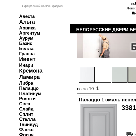
м.
Официальный магазин фабрики
Ленин
8(
Авеста
Альта
Арвика
БЕЛОРУССКИЕ ДВЕРИ Б
Аргентум
Аурум
Базис
Белла
Гранна
Ивент
Инари
Кремона
Ламира
Либра
Палаццо
1
всего 10:
Платинум
Роялти
Палаццо 1 эмаль пепе
Свеа
3381
Слайд
Сплит
Купи
Стелла
Твинвуд
Флекс
Френч