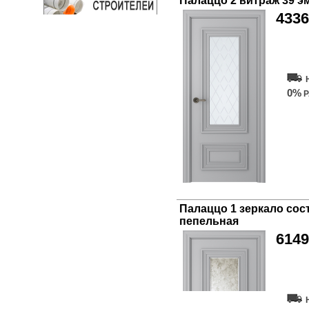
Палаццо 2 витраж 39 э
4336
Купи
0%
Р
Палаццо 1 зеркало сос
пепельная
6149
Купи