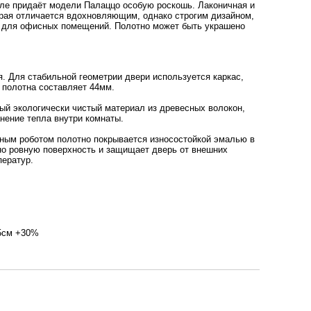
иле придаёт модели Палаццо особую роскошь. Лаконичная и
рая отличается вдохновляющим, однако строгим дизайном,
 и для офисных помещений. Полотно может быть украшено
 Для стабильной геометрии двери используется каркас,
 полотна составляет 44мм.
ый экологически чистый материал из древесных волокон,
анение тепла внутри комнаты.
ным роботом полотно покрывается износостойкой эмалью в
но ровную поверхность и защищает дверь от внешних
ператур.
95см +30%