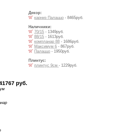
Декор:
карниз Палаццо
- 8465руб.
Наличники:
70/15
- 1349руб.
88/15
- 1613руб.
компланар 88
- 1686руб.
Максимум 6
- 867руб.
Палаццо
- 1950руб.
Плинтус:
плинтус 9см
- 1229руб.
41767 руб.
мум
анар
о