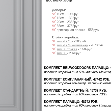
ДОСТАВКА 3000р
Доборы:
10см - 1036руб.
15см - 1302руб.
20см - 2362руб.
35см - 3732руб.
притворная планка - 553руб.
Стойки коробки:
тип 20/74
- 2286руб.
тип 20/74 компланар
- 2078руб.
тип 50 тонкая
- 1446руб.
тип 60
- 2070руб.
КОМПЛЕКТ BELWOODDOORS ПАЛАЦЦО:
полотно
+коробка тип 50
+наличник Макси
КОМПЛЕКТ КОМПЛАНАРНЫЙ: 47442 РУБ.
полотно
+коробка комланар
+наличник комл
КОМПЛЕКТ СТАНДАРТНЫЙ: 45737 РУБ.
полотно
+коробка тип 60
+наличник 70/15
КОМПЛЕКТ ПАЛАЦЦО: 48742 РУБ.
полотно
+коробка тип 60
+наличник Палацц