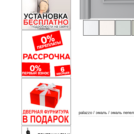
palazzo
/
эмаль
/
эмаль пепел