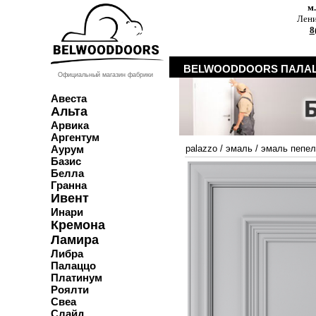
м
Лени
8
BELWOODDOORS ПАЛАЦ
Официальный магазин фабрики
Авеста
Альта
Арвика
Аргентум
Аурум
palazzo
/
эмаль
/
эмаль пепел
Базис
Белла
Гранна
Ивент
Инари
Кремона
Ламира
Либра
Палаццо
Платинум
Роялти
Свеа
Слайд