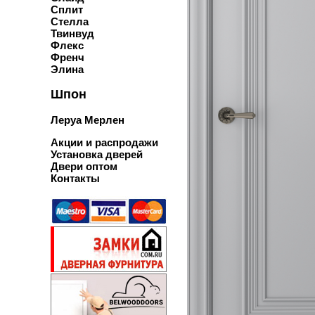
Сплит
Стелла
Твинвуд
Флекс
Френч
Элина
Шпон
Леруа Мерлен
Акции и распродажи
Установка дверей
Двери оптом
Контакты