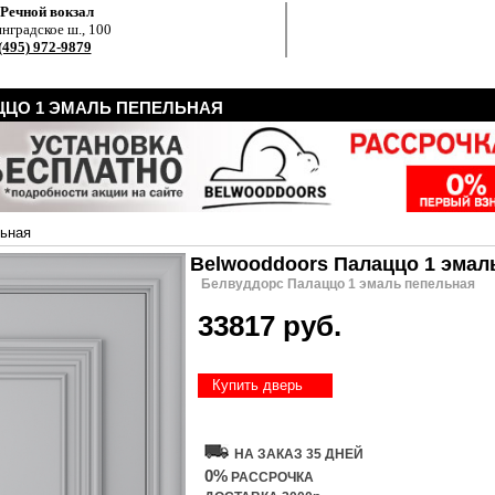
.Речной вокзал
нградское ш., 100
(495) 972-9879
ЦО 1 ЭМАЛЬ ПЕПЕЛЬНАЯ
ьная
Belwooddoors Палаццо 1 эмал
Белвуддорс Палаццо 1 эмаль пепельная
33817 руб.
Купить дверь
НА ЗАКАЗ 35 ДНЕЙ
0%
РАССРОЧКА