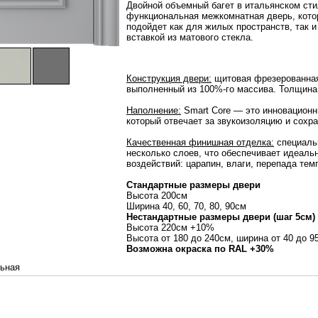
Двойной объемный багет в итальянском ст
функциональная межкомнатная дверь, кото
подойдет как для жилых пространств, так
вставкой из матового стекла.
Конструкция двери:
щитовая фрезерованная.
выполненный из 100%-го массива. Толщина
Наполнение:
Smart Core — это инновационн
который отвечает за звукоизоляцию и сохр
Качественная финишная отделка:
специаль
несколько слоев, что обеспечивает идеаль
воздействий: царапин, влаги, перепада тем
Стандартные размеры двери
Высота 200см
Ширина 40, 60, 70, 80, 90см
Нестандартные размеры двери (шаг 5см)
Высота 220см +10%
Высота от 180 до 240см, ширина от 40 до 
Возможна окраска по RAL +30%
ьная