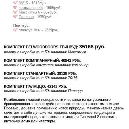
88/15
- 1613руб.
компланар 88
- 1686руб.
Максимум 6
- 867руб.
Палаццо
- 1950руб.
Плинтус:
плинтус 9см
- 1229руб.
35168 руб.
КОМПЛЕКТ BELWOODDOORS ТВИНВУД:
полотно
+коробка тип 50
+наличник Максимум
КОМПЛЕКТ КОМПЛАНАРНЫЙ: 40843 РУБ.
полотно
+коробка комланар
+наличник комланар
КОМПЛЕКТ СТАНДАРТНЫЙ: 39138 РУБ.
полотно
+коробка тип 60
+наличник 70/15
КОМПЛЕКТ ПАЛАЦЦО: 42143 РУБ.
полотно
+коробка тип 60
+наличник Палаццо
Комбинация гладкой поверхности и вставки из натурального
брашированного шпона дуба на полотне станет акцентом в стиле
Прованс, добавив помещению ноток природы. Межкомнатная дверь
сочетает в себе лучшие материалы, современные тенденции и
выпадающий порог, что позволяет модели Twinwood 2 освежить
интерьер дома или квартиры.