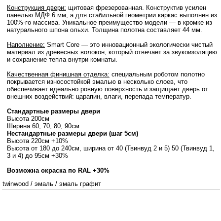
Конструкция двери:
щитовая фрезерованная. Конструктив усилен
панелью МДФ 6 мм, а для стабильной геометрии каркас выполнен из
100%-го массива. Уникальное преимущество модели — в кромке из
натурального шпона ольхи. Толщина полотна составляет 44 мм.
Наполнение:
Smart Core — это инновационный экологически чистый
материал из древесных волокон, который отвечает за звукоизоляцию
и сохранение тепла внутри комнаты.
Качественная финишная отделка:
специальным роботом полотно
покрывается износостойкой эмалью в несколько слоев, что
обеспечивает идеально ровную поверхность и защищает дверь от
внешних воздействий: царапин, влаги, перепада температур.
Стандартные размеры двери
Высота 200см
Ширина 60, 70, 80, 90см
Нестандартные размеры двери (шаг 5см)
Высота 220см +10%
Высота от 180 до 240см, ширина от 40 (Твинвуд 2 и 5) 50 (Твинвуд 1,
3 и 4) до 95см +30%
Возможна окраска по RAL +30%
twinwood
/
эмаль
/
эмаль графит