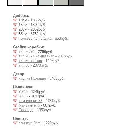
Доборы:
10см - 1036руб.
15см - 1302руб.
20см - 2362руб.
35см - 3732руб.
притворная планка - 553руб.
Стойки коробки:
тип 20/74
- 2286руб.
тип 20/74 компланар
- 2078руб.
тип 50 тонкая
- 1446руб.
тип 60
- 2070руб.
Декор:
карниз Палаццо
- 8465руб.
Наличники:
70/15
- 1349руб.
88/15
- 1613руб.
компланар 88
- 1686руб.
Максимум 6
- 867руб.
Палаццо
- 1950руб.
Плинтус:
плинтус 9см
- 1229руб.