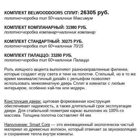
26305 руб.
КОМПЛЕКТ BELWOODDOORS СПЛИТ:
полотно
+коробка тип 50
+наличник Максимум
КОМПЛЕКТ КОМПЛАНАРНЫЙ: 31980 РУБ.
полотно
+коробка комланар
+наличник комланар
КОМПЛЕКТ СТАНДАРТНЫЙ: 30275 РУБ.
полотно
+коробка тип 60
+наличник 70/15
КОМПЛЕКТ ПАЛАЦЦО: 33280 РУБ.
полотно
+коробка тип 60
+наличник Палаццо
Роль изящного акцента выполняют разнонаправленные филенки,
которые создают игру света и тени на полотне. Стильный, но в то же
время минималистичный дизайн с рельефом позволяет
использовать межкомнатную дверь Сплит в комнатах с любым
интерьером, особенно хай-тек или модерн..
Конструкция двери:
щитовая формованная конструкция
обеспечивает надежность, а также длительный срок эксплуатации
двери. Для стабильной геометрии каркас выполнен из 100%-го
массива. Толщина полотна составляет 44 мм.
Наполнение: Smart Core
— это инновационный экологически чистый
материал из древесных волокон, который отвечает за звукоизоляцию
и сохранение тепла внутри комнаты.