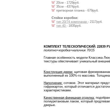
20см - 1729руб.
35см - 4374руб.
притворная планка - 679руб.
Стойки коробки:
тип 20/74 компланар
- 2117руб.
тип 40
- 1835руб.
КОМПЛЕКТ ТЕЛЕСКОПИЧЕСКИЙ: 22839 Р
полотно
+коробка
+наличник 70/15
Главная особенность модели Классика Люкс
текстуры обеспечивает уникальный внешни
Конструкция двери:
щитовая фрезерованная.
выполненный из 100%-го массива. Толщина
Наполнение:
сотовое. Этот материал предс
гофрокартон, который отличается достаточ
характеристиками.
Качественная финишная отделка:
подобран
полиуретановым лаком, который продлевае
дверью.