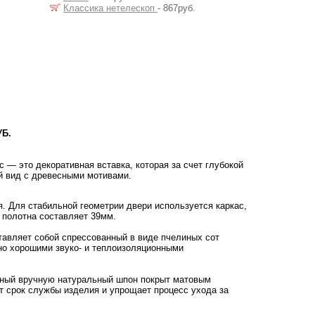
Классика нетелескоп
- 867руб.
УБ.
 — это декоративная вставка, которая за счет глубокой
й вид с древесными мотивами.
 Для стабильной геометрии двери используется каркас,
 полотна составляет 39мм.
тавляет собой спрессованный в виде пчелиных сот
но хорошими звуко- и теплоизоляционными
ный вручную натуральный шпон покрыт матовым
т срок службы изделия и упрощает процесс ухода за