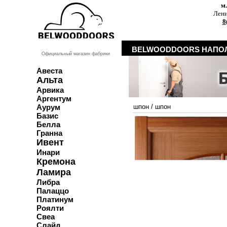
м
Лени
8
BELWOODDOORS НАПОЛ
Официальный магазин фабрики
Авеста
Альта
Арвика
Аргентум
Аурум
шпон
/
шпон
Базис
Белла
Гранна
Ивент
Инари
Кремона
Ламира
Либра
Палаццо
Платинум
Роялти
Свеа
Слайд