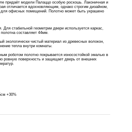
иле придаёт модели Палаццо особую роскошь. Лаконичная и
рая отличается вдохновляющим, однако строгим дизайном,
 и для офисных помещений. Полотно может быть украшено
 Для стабильной геометрии двери используется каркас,
 полотна составляет 44мм.
ый экологически чистый материал из древесных волокон,
анение тепла внутри комнаты.
ным роботом полотно покрывается износостойкой эмалью в
но ровную поверхность и защищает дверь от внешних
ператур.
95см +30%