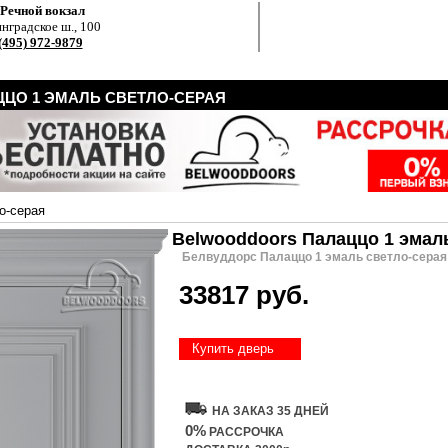
.Речной вокзал
нградское ш., 100
(495) 972-9879
ЦО 1 ЭМАЛЬ СВЕТЛО-СЕРАЯ
о-серая
Belwooddoors Палаццо 1 эмал
Белвуддорс Палаццо 1 эмаль светло-серая
33817 руб.
Купить дверь
НА ЗАКАЗ 35 ДНЕЙ
0%
РАССРОЧКА