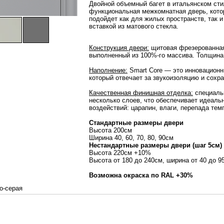
Двойной объемный багет в итальянском ст
функциональная межкомнатная дверь, кото
подойдет как для жилых пространств, так
вставкой из матового стекла.
Конструкция двери:
щитовая фрезерованная.
выполненный из 100%-го массива. Толщина
Наполнение:
Smart Core — это инновационн
который отвечает за звукоизоляцию и сохр
Качественная финишная отделка:
специаль
несколько слоев, что обеспечивает идеаль
воздействий: царапин, влаги, перепада тем
Стандартные размеры двери
Высота 200см
Ширина 40, 60, 70, 80, 90см
Нестандартные размеры двери (шаг 5см)
Высота 220см +10%
Высота от 180 до 240см, ширина от 40 до 
Возможна окраска по RAL +30%
о-серая