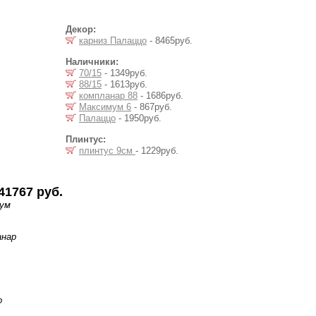
Декор:
карниз Палаццо
- 8465руб.
Наличники:
70/15
- 1349руб.
88/15
- 1613руб.
компланар 88
- 1686руб.
Максимум 6
- 867руб.
Палаццо
- 1950руб.
Плинтус:
плинтус 9см
- 1229руб.
41767 руб.
мум
анар
о