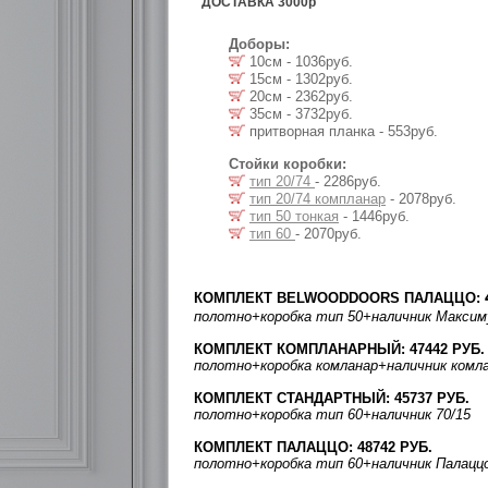
ДОСТАВКА 3000р
Доборы:
10см - 1036руб.
15см - 1302руб.
20см - 2362руб.
35см - 3732руб.
притворная планка - 553руб.
Стойки коробки:
тип 20/74
- 2286руб.
тип 20/74 компланар
- 2078руб.
тип 50 тонкая
- 1446руб.
тип 60
- 2070руб.
КОМПЛЕКТ BELWOODDOORS ПАЛАЦЦО:
полотно
+коробка тип 50
+наличник Макси
КОМПЛЕКТ КОМПЛАНАРНЫЙ: 47442 РУБ.
полотно
+коробка комланар
+наличник комл
КОМПЛЕКТ СТАНДАРТНЫЙ: 45737 РУБ.
полотно
+коробка тип 60
+наличник 70/15
КОМПЛЕКТ ПАЛАЦЦО: 48742 РУБ.
полотно
+коробка тип 60
+наличник Палацц