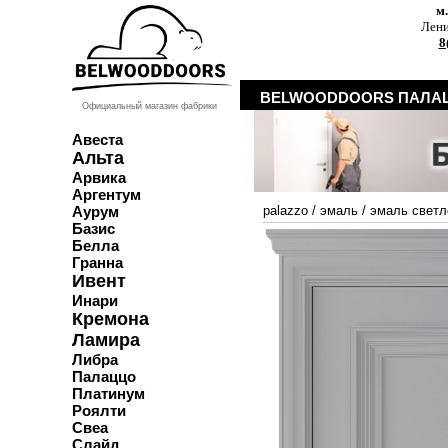
м
Лени
8
BELWOODDOORS ПАЛАЦ
Официальный магазин фабрики
Авеста
Альта
Арвика
Аргентум
Аурум
palazzo
/
эмаль
/
эмаль светл
Базис
Белла
Гранна
Ивент
Инари
Кремона
Ламира
Либра
Палаццо
Платинум
Роялти
Свеа
Слайд