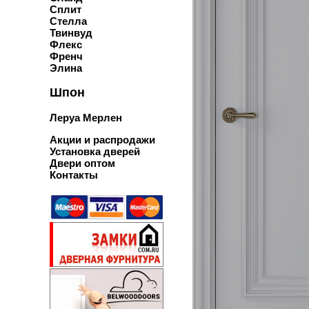
Сплит
Стелла
Твинвуд
Флекс
Френч
Элина
Шпон
Леруа Мерлен
Акции и распродажи
Установка дверей
Двери оптом
Контакты