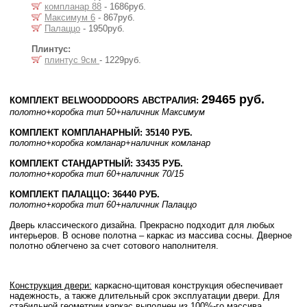
компланар 88
- 1686руб.
Максимум 6
- 867руб.
Палаццо
- 1950руб.
Плинтус:
плинтус 9см
- 1229руб.
29465 руб.
КОМПЛЕКТ BELWOODDOORS АВСТРАЛИЯ:
полотно
+коробка тип 50
+наличник Максимум
КОМПЛЕКТ КОМПЛАНАРНЫЙ: 35140 РУБ.
полотно
+коробка комланар
+наличник комланар
КОМПЛЕКТ СТАНДАРТНЫЙ: 33435 РУБ.
полотно
+коробка тип 60
+наличник 70/15
КОМПЛЕКТ ПАЛАЦЦО: 36440 РУБ.
полотно
+коробка тип 60
+наличник Палаццо
Дверь классического дизайна. Прекрасно подходит для любых
интерьеров. В основе полотна – каркас из массива сосны. Дверное
полотно облегчено за счет сотового наполнителя.
Конструкция двери:
каркасно-щитовая конструкция обеспечивает
надежность, а также длительный срок эксплуатации двери. Для
стабильной геометрии каркас выполнен из 100%-го массива.