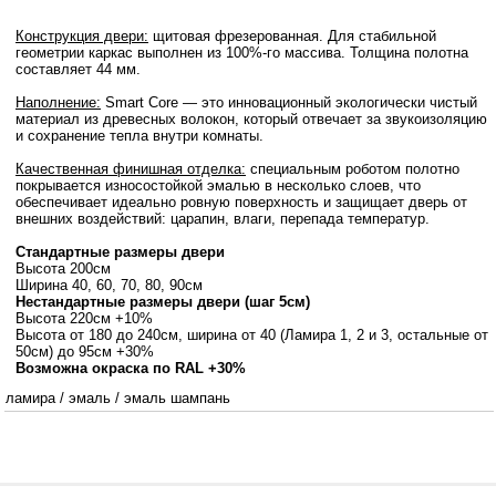
Конструкция двери:
щитовая фрезерованная. Для стабильной
геометрии каркас выполнен из 100%-го массива. Толщина полотна
составляет 44 мм.
Наполнение:
Smart Core — это инновационный экологически чистый
материал из древесных волокон, который отвечает за звукоизоляцию
и сохранение тепла внутри комнаты.
Качественная финишная отделка:
специальным роботом полотно
покрывается износостойкой эмалью в несколько слоев, что
обеспечивает идеально ровную поверхность и защищает дверь от
внешних воздействий: царапин, влаги, перепада температур.
Стандартные размеры двери
Высота 200см
Ширина 40, 60, 70, 80, 90см
Нестандартные размеры двери (шаг 5см)
Высота 220см +10%
Высота от 180 до 240см, ширина от 40 (Ламира 1, 2 и 3, остальные от
50см) до 95см +30%
Возможна окраска по RAL +30%
ламира
/
эмаль
/
эмаль шампань