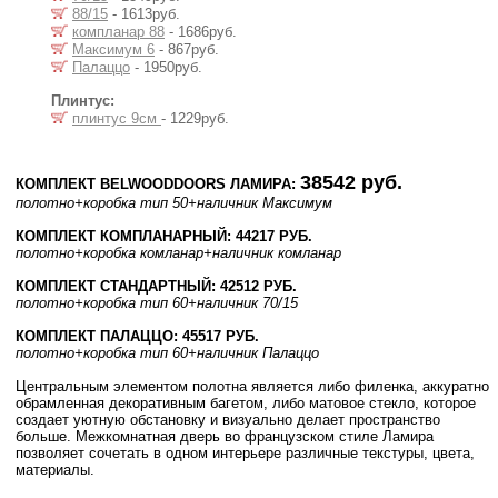
88/15
- 1613руб.
компланар 88
- 1686руб.
Максимум 6
- 867руб.
Палаццо
- 1950руб.
Плинтус:
плинтус 9см
- 1229руб.
38542 руб.
КОМПЛЕКТ BELWOODDOORS ЛАМИРА:
полотно
+коробка тип 50
+наличник Максимум
КОМПЛЕКТ КОМПЛАНАРНЫЙ: 44217 РУБ.
полотно
+коробка комланар
+наличник комланар
КОМПЛЕКТ СТАНДАРТНЫЙ: 42512 РУБ.
полотно
+коробка тип 60
+наличник 70/15
КОМПЛЕКТ ПАЛАЦЦО: 45517 РУБ.
полотно
+коробка тип 60
+наличник Палаццо
Центральным элементом полотна является либо филенка, аккуратно
обрамленная декоративным багетом, либо матовое стекло, которое
создает уютную обстановку и визуально делает пространство
больше. Межкомнатная дверь во французском стиле Ламира
позволяет сочетать в одном интерьере различные текстуры, цвета,
материалы.