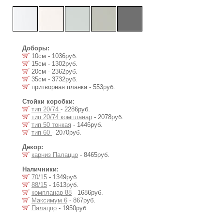
Доборы:
10см - 1036руб.
15см - 1302руб.
20см - 2362руб.
35см - 3732руб.
притворная планка - 553руб.
Стойки коробки:
тип 20/74
- 2286руб.
тип 20/74 компланар
- 2078руб.
тип 50 тонкая
- 1446руб.
тип 60
- 2070руб.
Декор:
карниз Палаццо
- 8465руб.
Наличники:
70/15
- 1349руб.
88/15
- 1613руб.
компланар 88
- 1686руб.
Максимум 6
- 867руб.
Палаццо
- 1950руб.