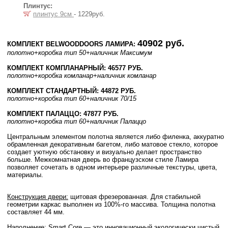
Плинтус:
плинтус 9см
- 1229руб.
40902 руб.
КОМПЛЕКТ BELWOODDOORS ЛАМИРА:
полотно
+коробка тип 50
+наличник Максимум
КОМПЛЕКТ КОМПЛАНАРНЫЙ: 46577 РУБ.
полотно
+коробка комланар
+наличник комланар
КОМПЛЕКТ СТАНДАРТНЫЙ: 44872 РУБ.
полотно
+коробка тип 60
+наличник 70/15
КОМПЛЕКТ ПАЛАЦЦО: 47877 РУБ.
полотно
+коробка тип 60
+наличник Палаццо
Центральным элементом полотна является либо филенка, аккуратно
обрамленная декоративным багетом, либо матовое стекло, которое
создает уютную обстановку и визуально делает пространство
больше. Межкомнатная дверь во французском стиле Ламира
позволяет сочетать в одном интерьере различные текстуры, цвета,
материалы.
Конструкция двери:
щитовая фрезерованная. Для стабильной
геометрии каркас выполнен из 100%-го массива. Толщина полотна
составляет 44 мм.
Наполнение:
Smart Core — это инновационный экологически чистый