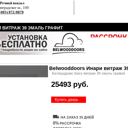
.Речной вокзал
нградское ш., 100
(495) 972-9879
 ВИТРАЖ 39 ЭМАЛЬ ГРАФИТ
Belwooddoors Инари витраж 3
Белвуддорс Inary витраж 39 эмаль графит
25493 руб.
Купить дверь
НА ЗАКАЗ 35 ДНЕЙ
0%
РАССРОЧКА