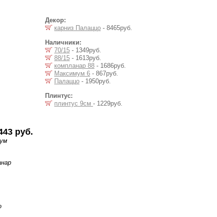
Декор:
карниз Палаццо
- 8465руб.
Наличники:
70/15
- 1349руб.
88/15
- 1613руб.
компланар 88
- 1686руб.
Максимум 6
- 867руб.
Палаццо
- 1950руб.
Плинтус:
плинтус 9см
- 1229руб.
443 руб.
мум
анар
о