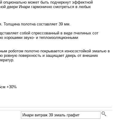
ый опционально может быть подчеркнут эффектной
тной двери Инари гармонично смотреться в любых
. Толщина полотна составляет 39 мм.
дставляет собой спрессованный в виде пчелиных сот
но хорошими звуко- и теплоизоляционными
ным роботом полотно покрывается износостойкой эмалью в
но ровную поверхность и защищает дверь от внешних
ператур.
95см +30%