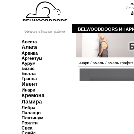
м
Лени
8
BELWOODDOORS ИНАРИ
Официальный магазин фабрики
Авеста
Альта
Арвика
Аргентум
Аурум
инари
/
эмаль
/
эмаль графит
Базис
Белла
Гранна
Ивент
Инари
Кремона
Ламира
Либра
Палаццо
Платинум
Роялти
Свеа
Слайд