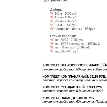
ДОСТАВКА 3000р
Доборы:
10см - 1036руб.
15см - 1302руб.
20см - 2362руб.
35см - 3732руб.
притворная планка - 553руб.
Стойки коробки:
тип 20/74
- 2286руб.
тип 20/74 компланар
- 2078руб.
тип 50 тонкая
- 1446руб.
тип 60
- 2070руб.
33
КОМПЛЕКТ BELWOODDOORS ИНАРИ:
полотно
+коробка тип 50
+наличник Макси
КОМПЛЕКТ КОМПЛАНАРНЫЙ: 39118 РУБ.
полотно
+коробка комланар
+наличник комл
КОМПЛЕКТ СТАНДАРТНЫЙ: 37413 РУБ.
полотно
+коробка тип 60
+наличник 70/15
КОМПЛЕКТ ПАЛАЦЦО: 40418 РУБ.
полотно
+коробка тип 60
+наличник Палацц