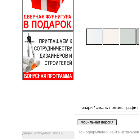
инари
/
эмаль
/
эмаль графит
При оформлении сайта использова
двери Белвуддорс. ©2002