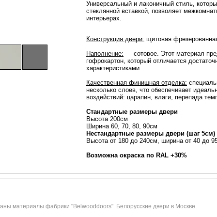
Универсальный и лаконичный стиль, котор
стеклянной вставкой, позволяет межкомна
интерьерах.
Конструкция двери:
щитовая фрезерованная
Наполнение:
— сотовое. Этот материал пре
гофрокартон, который отличается достаточ
характеристиками.
Качественная финишная отделка:
специаль
несколько слоев, что обеспечивает идеаль
воздействий: царапин, влаги, перепада тем
Стандартные размеры двери
Высота 200см
Ширина 60, 70, 80, 90см
Нестандартные размеры двери (шаг 5см)
Высота от 180 до 240см, ширина от 40 до 
Возможна окраска по RAL +30%
ны материалы фабрики "Belwooddoors". Белорусские двери в Москве.