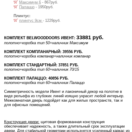
Максимум 6
- 867руб.
Палаццо
- 1950руб.
Плинтус:
плинтус 9см
- 1229руб.
33881 руб.
КОМПЛЕКТ BELWOODDOORS ИВЕНТ:
полотно
+коробка тип 50
+наличник Максимум
КОМПЛЕКТ КОМПЛАНАРНЫЙ: 39556 РУБ.
полотно
+коробка комланар
+наличник комланар
КОМПЛЕКТ СТАНДАРТНЫЙ: 37851 РУБ.
полотно
+коробка тип 60
+наличник 70/15
КОМПЛЕКТ ПАЛАЦЦО: 40856 РУБ.
полотно
+коробка тип 60
+наличник Палаццо
Симметричность модели Ивент и лаконичный декор на полотне в
виде рельефа из глубоких линий изящно украсит любой интерьер.
Межкомнатная дверь подойдет как для жилых пространств, так и
для офисных помещений.
Конструкция двери:
щитовая формованная конструкция
обеспечивает надежность, а также длительный срок эксплуатации
двери. Для стабильной геометрии используется усиленный каркас из