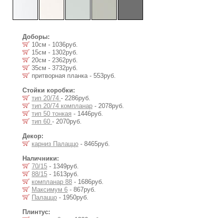
Доборы:
10см - 1036руб.
15см - 1302руб.
20см - 2362руб.
35см - 3732руб.
притворная планка - 553руб.
Стойки коробки:
тип 20/74
- 2286руб.
тип 20/74 компланар
- 2078руб.
тип 50 тонкая
- 1446руб.
тип 60
- 2070руб.
Декор:
карниз Палаццо
- 8465руб.
Наличники:
70/15
- 1349руб.
88/15
- 1613руб.
компланар 88
- 1686руб.
Максимум 6
- 867руб.
Палаццо
- 1950руб.
Плинтус: