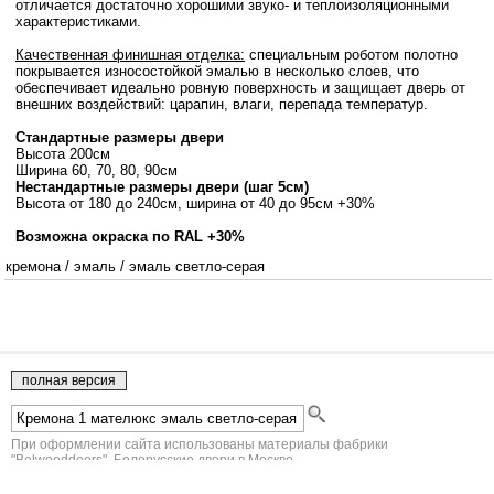
отличается достаточно хорошими звуко- и теплоизоляционными
характеристиками.
Качественная финишная отделка:
специальным роботом полотно
покрывается износостойкой эмалью в несколько слоев, что
обеспечивает идеально ровную поверхность и защищает дверь от
внешних воздействий: царапин, влаги, перепада температур.
Стандартные размеры двери
Высота 200см
Ширина 60, 70, 80, 90см
Нестандартные размеры двери (шаг 5см)
Высота от 180 до 240см, ширина от 40 до 95см +30%
Возможна окраска по RAL +30%
кремона
/
эмаль
/
эмаль светло-серая
При оформлении сайта использованы материалы фабрики
"Belwooddoors". Белорусские двери в Москве.
Юридическая информация