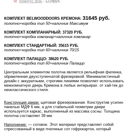
плинтус 9см
- 1229руб.
31645 руб.
КОМПЛЕКТ BELWOODDOORS КРЕМОНА:
полотно
+коробка тип 50
+наличник Максимум
КОМПЛЕКТ КОМПЛАНАРНЫЙ: 37320 РУБ.
полотно
+коробка комланар
+наличник комланар
КОМПЛЕКТ СТАНДАРТНЫЙ: 35615 РУБ.
полотно
+коробка тип 60
+наличник 70/15
КОМПЛЕКТ ПАЛАЦЦО: 38620 РУБ.
полотно
+коробка тип 60
+наличник Палаццо
Центральным элементом полотна является рельефная филенка,
обрамленная двухступенчатой фрезеровкой. Минималистичный
дизайн с аккуратными, строгими линиями позволяет использовать
межкомнатную дверь Кремона в любых интерьерах: от хай-тек до
неоклассического стиля.
Конструкция двери:
щитовая фрезерованная. Конструктив усилен
панелью МДФ 6 мм, а для стабильной геометрии двери
используется каркас, выполненный из массива сосны. Толщина
полотна составляет 39 мм.
Наполнение:
— сотовое. Этот материал представляет собой
спрессованный в виде пчелиных сот гофрокартон, который