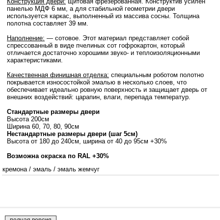
Конструкция двери:
щитовая фрезерованная. Конструктив усилен
панелью МДФ 6 мм, а для стабильной геометрии двери
используется каркас, выполненный из массива сосны. Толщина
полотна составляет 39 мм.
Наполнение:
— сотовое. Этот материал представляет собой
спрессованный в виде пчелиных сот гофрокартон, который
отличается достаточно хорошими звуко- и теплоизоляционными
характеристиками.
Качественная финишная отделка:
специальным роботом полотно
покрывается износостойкой эмалью в несколько слоев, что
обеспечивает идеально ровную поверхность и защищает дверь от
внешних воздействий: царапин, влаги, перепада температур.
Стандартные размеры двери
Высота 200см
Ширина 60, 70, 80, 90см
Нестандартные размеры двери (шаг 5см)
Высота от 180 до 240см, ширина от 40 до 95см +30%
Возможна окраска по RAL +30%
кремона
/
эмаль
/
эмаль жемчуг