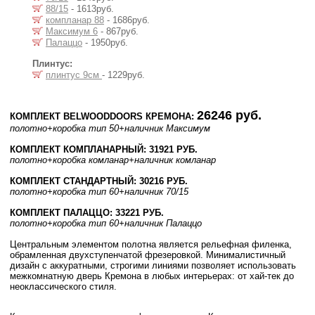
88/15
- 1613руб.
компланар 88
- 1686руб.
Максимум 6
- 867руб.
Палаццо
- 1950руб.
Плинтус:
плинтус 9см
- 1229руб.
26246 руб.
КОМПЛЕКТ BELWOODDOORS КРЕМОНА:
полотно
+коробка тип 50
+наличник Максимум
КОМПЛЕКТ КОМПЛАНАРНЫЙ: 31921 РУБ.
полотно
+коробка комланар
+наличник комланар
КОМПЛЕКТ СТАНДАРТНЫЙ: 30216 РУБ.
полотно
+коробка тип 60
+наличник 70/15
КОМПЛЕКТ ПАЛАЦЦО: 33221 РУБ.
полотно
+коробка тип 60
+наличник Палаццо
Центральным элементом полотна является рельефная филенка,
обрамленная двухступенчатой фрезеровкой. Минималистичный
дизайн с аккуратными, строгими линиями позволяет использовать
межкомнатную дверь Кремона в любых интерьерах: от хай-тек до
неоклассического стиля.