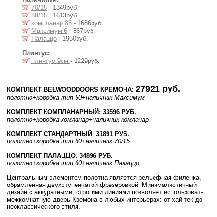
70/15
- 1349руб.
88/15
- 1613руб.
компланар 88
- 1686руб.
Максимум 6
- 867руб.
Палаццо
- 1950руб.
Плинтус:
плинтус 9см
- 1229руб.
27921 руб.
КОМПЛЕКТ BELWOODDOORS КРЕМОНА:
полотно
+коробка тип 50
+наличник Максимум
КОМПЛЕКТ КОМПЛАНАРНЫЙ: 33596 РУБ.
полотно
+коробка комланар
+наличник комланар
КОМПЛЕКТ СТАНДАРТНЫЙ: 31891 РУБ.
полотно
+коробка тип 60
+наличник 70/15
КОМПЛЕКТ ПАЛАЦЦО: 34896 РУБ.
полотно
+коробка тип 60
+наличник Палаццо
Центральным элементом полотна является рельефная филенка,
обрамленная двухступенчатой фрезеровкой. Минималистичный
дизайн с аккуратными, строгими линиями позволяет использовать
межкомнатную дверь Кремона в любых интерьерах: от хай-тек до
неоклассического стиля.