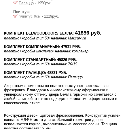
Палаццо
- 1950руб.
Плинтус:
плинтус 9см
- 1229руб.
41856 руб.
КОМПЛЕКТ BELWOODDOORS БЕЛЛА:
полотно
+коробка тип 50
+наличник Максимум
КОМПЛЕКТ КОМПЛАНАРНЫЙ: 47531 РУБ.
полотно
+коробка комланар
+наличник комланар
КОМПЛЕКТ СТАНДАРТНЫЙ: 45826 РУБ.
полотно
+коробка тип 60
+наличник 70/15
КОМПЛЕКТ ПАЛАЦЦО: 48831 РУБ.
полотно
+коробка тип 60
+наличник Палаццо
Акцентным элементом на полотне выступает вертикальная
фрезеровка. Благодаря минималистичному оформлению и
универсальному оттенку дверь Белла гармонично сочетается с
любой палитрой, а также подходит к комнатам, оформленным в
классическом стиле.
Конструкция двери:
щитовая фрезерованная. Конструктив усилен
панелью МДФ 6 мм, а для стабильной геометрии двери
используется каркас, выполненный из массива сосны. Толщина
полотна составляет 39 мм.