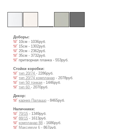
Доборы:
10см - 1036руб.
15см - 1302руб.
20см - 2362руб.
35см - 3732руб.
притворная планка - 553руб.
Стойки коробки:
тип 20/74
- 2286руб.
тип 20/74 компланар
- 2078руб.
тип 50 тонкая
- 1446руб.
тип 60
- 2070руб.
Декор:
карниз Палаццо
- 8465руб.
Наличники:
70/15
- 1349руб.
88/15
- 1613руб.
компланар 88
- 1686руб.
Максимум 6
- 867руб.