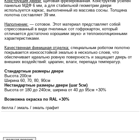
Конструкция двери:
щитовая фрезерованная. Конструктив усилен
панелью МДФ 6 мм, а для стабильной геометрии двери
используется каркас, выполненный из массива сосны. Толщина
полотна составляет 39 мм.
Наполнение:
— сотовое. Этот материал представляет собой
спрессованный в виде пчелиных сот гофрокартон, который
отличается достаточно хорошими звуко- и теплоизоляционными
характеристиками.
Качественная финишная отделка:
специальным роботом полотно
покрывается износостойкой эмалью в несколько слоев, что
обеспечивает идеально ровную поверхность и защищает дверь от
внешних воздействий: царапин, влаги, перепада температур.
Стандартные размеры двери
Высота 200см
Ширина 60, 70, 80, 90см
Нестандартные размеры двери (шаг 5см)
Высота от 180 до 240см, ширина от 40 до 95см +30%
Возможна окраска по RAL +30%
белла
/
эмаль
/
эмаль графит