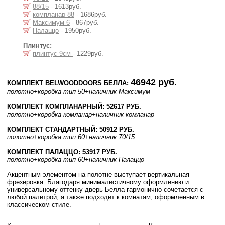
88/15
- 1613руб.
компланар 88
- 1686руб.
Максимум 6
- 867руб.
Палаццо
- 1950руб.
Плинтус:
плинтус 9см
- 1229руб.
46942 руб.
КОМПЛЕКТ BELWOODDOORS БЕЛЛА:
полотно
+коробка тип 50
+наличник Максимум
КОМПЛЕКТ КОМПЛАНАРНЫЙ: 52617 РУБ.
полотно
+коробка комланар
+наличник комланар
КОМПЛЕКТ СТАНДАРТНЫЙ: 50912 РУБ.
полотно
+коробка тип 60
+наличник 70/15
КОМПЛЕКТ ПАЛАЦЦО: 53917 РУБ.
полотно
+коробка тип 60
+наличник Палаццо
Акцентным элементом на полотне выступает вертикальная
фрезеровка. Благодаря минималистичному оформлению и
универсальному оттенку дверь Белла гармонично сочетается с
любой палитрой, а также подходит к комнатам, оформленным в
классическом стиле.