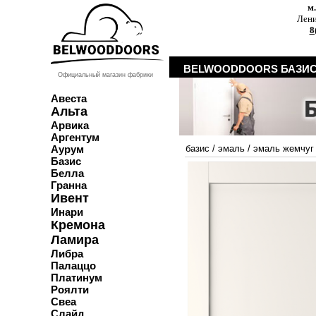
м
Лени
8
BELWOODDOORS БАЗИС
Официальный магазин фабрики
Авеста
Альта
Арвика
Аргентум
Аурум
базис
/
эмаль
/
эмаль жемчуг
Базис
Белла
Гранна
Ивент
Инари
Кремона
Ламира
Либра
Палаццо
Платинум
Роялти
Свеа
Слайд