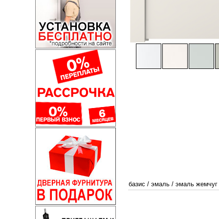
базис
/
эмаль
/
эмаль жемчуг