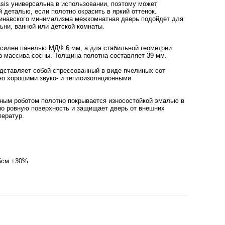
sis универсальна в использовании, поэтому может
й деталью, если полотно окрасить в яркий оттенок.
инавского минимализма межкомнатная дверь подойдет для
льни, ванной или детской комнаты.
усилен панелью МДФ 6 мм, а для стабильной геометрии
з массива сосны. Толщина полотна составляет 39 мм.
дставляет собой спрессованный в виде пчелиных сот
но хорошими звуко- и теплоизоляционными
ным роботом полотно покрывается износостойкой эмалью в
но ровную поверхность и защищает дверь от внешних
ператур.
95см +30%