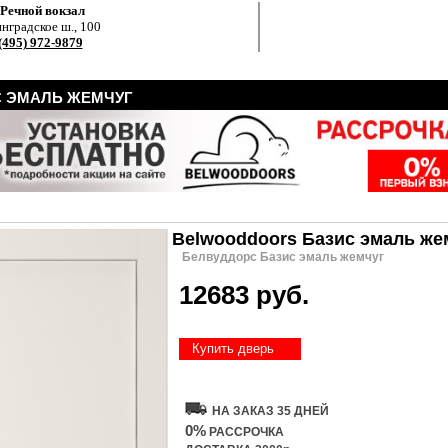
.Речной вокзал
нградское ш., 100
(495) 972-9879
 ЭМАЛЬ ЖЕМЧУГ
Belwooddoors Базис эмаль же
Белвуддорс Базис эмаль жемчуг
12683 руб.
Купить дверь
НА ЗАКАЗ 35 ДНЕЙ
0%
РАССРОЧКА