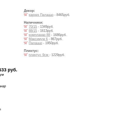
Декор:
карниз Палаццо
- 8465руб.
Наличники:
70/15
- 1349руб.
88/15
- 1613руб.
компланар 88
- 1686руб.
Максимум 6
- 867руб.
Палаццо
- 1950руб.
Плинтус:
плинтус 9см
- 1229руб.
633 руб.
мум
анар
о