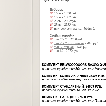
ДОСТАВКА 3000р
Доборы:
10см - 1036руб.
15см - 1302руб.
20см - 2362руб.
35см - 3732руб.
притворная планка - 553руб.
Стойки коробки:
тип 20/74
- 2286руб.
тип 20/74 компланар
- 2078руб.
тип 50 тонкая
- 1446руб.
тип 60
- 2070руб.
20
КОМПЛЕКТ BELWOODDOORS БАЗИС:
полотно
+коробка тип 50
+наличник Макси
КОМПЛЕКТ КОМПЛАНАРНЫЙ: 26308 РУБ.
полотно
+коробка комланар
+наличник комл
КОМПЛЕКТ СТАНДАРТНЫЙ: 24603 РУБ.
полотно
+коробка тип 60
+наличник 70/15
КОМПЛЕКТ ПАЛАЦЦО: 27608 РУБ.
полотно
+коробка тип 60
+наличник Палацц