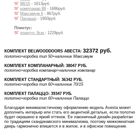
88/15
- 1613руб.
компланар 88
- 1686руб.
Максимум 6
- 867руб.
Палаццо
- 1950руб.
Плинтус:
плинтус 9см
- 1229руб.
32372 руб.
КОМПЛЕКТ BELWOODDOORS АВЕСТА:
полотно
+коробка тип 50
+наличник Максимум
КОМПЛЕКТ КОМПЛАНАРНЫЙ: 38047 РУБ.
полотно
+коробка комланар
+наличник комланар
КОМПЛЕКТ СТАНДАРТНЫЙ: 36342 РУБ.
полотно
+коробка тип 60
+наличник 70/15
КОМПЛЕКТ ПАЛАЦЦО: 39347 РУБ.
полотно
+коробка тип 60
+наличник Палаццо
Благодаря минималистичному оформлению модель Avesta может
дополнить интерьер или стать его акцентной деталью, если полотно
будет окрашено в яркий оттенок. Ее лаконичный дизайн разработан
по традициям скандинавского минимализма, поэтому межкомнатная
дверь гармонично впишется и в жилое, и в офисное помещение.