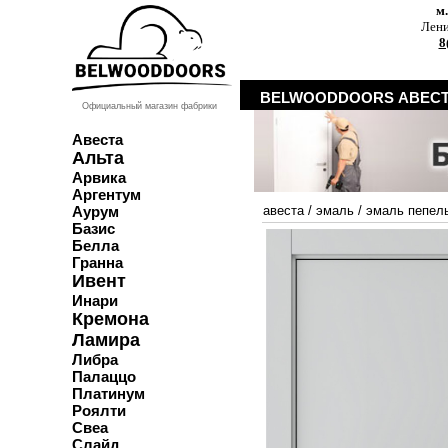
м
Лени
8
BELWOODDOORS АВЕСТ
Официальный магазин фабрики
Авеста
Альта
Арвика
Аргентум
Аурум
авеста
/
эмаль
/
эмаль пепел
Базис
Белла
Гранна
Ивент
Инари
Кремона
Ламира
Либра
Палаццо
Платинум
Роялти
Свеа
Слайд