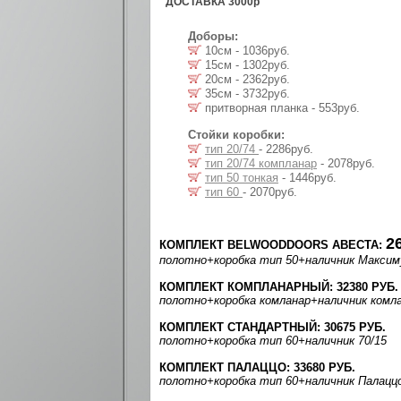
ДОСТАВКА 3000р
Доборы:
10см - 1036руб.
15см - 1302руб.
20см - 2362руб.
35см - 3732руб.
притворная планка - 553руб.
Стойки коробки:
тип 20/74
- 2286руб.
тип 20/74 компланар
- 2078руб.
тип 50 тонкая
- 1446руб.
тип 60
- 2070руб.
2
КОМПЛЕКТ BELWOODDOORS АВЕСТА:
полотно
+коробка тип 50
+наличник Макси
КОМПЛЕКТ КОМПЛАНАРНЫЙ: 32380 РУБ.
полотно
+коробка комланар
+наличник комл
КОМПЛЕКТ СТАНДАРТНЫЙ: 30675 РУБ.
полотно
+коробка тип 60
+наличник 70/15
КОМПЛЕКТ ПАЛАЦЦО: 33680 РУБ.
полотно
+коробка тип 60
+наличник Палацц