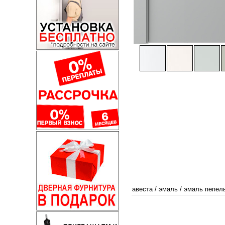
авеста
/
эмаль
/
эмаль пепел