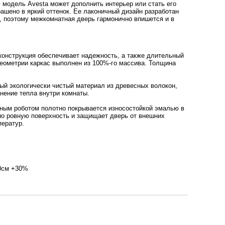
одель Avesta может дополнить интерьер или стать его
рашено в яркий оттенок. Ее лаконичный дизайн разработан
, поэтому межкомнатная дверь гармонично впишется и в
онструкция обеспечивает надежность, а также длительный
геометрии каркас выполнен из 100%-го массива. Толщина
й экологически чистый материал из древесных волокон,
анение тепла внутри комнаты.
ным роботом полотно покрывается износостойкой эмалью в
но ровную поверхность и защищает дверь от внешних
ператур.
90см +30%