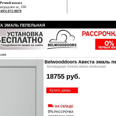
.Речной вокзал
нградское ш., 100
(495) 972-9879
А ЭМАЛЬ ПЕПЕЛЬНАЯ
ьная
Belwooddoors Авеста эмаль п
Белвуддорс Avesta эмаль пепельная
18755 руб.
Купить дверь
НА СКЛАДЕ
0%
РАССРОЧКА