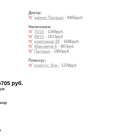
Декор:
карниз Палаццо
- 8465руб.
Наличники:
70/15
- 1349руб.
88/15
- 1613руб.
компланар 88
- 1686руб.
Максимум 6
- 867руб.
Палаццо
- 1950руб.
Плинтус:
плинтус 9см
- 1229руб.
6705 руб.
мум
анар
о