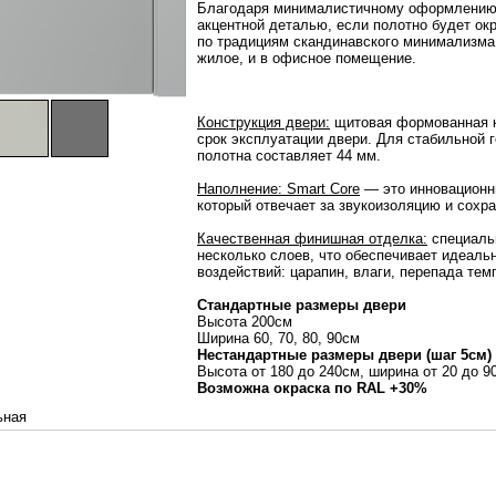
Благодаря минималистичному оформлению м
акцентной деталью, если полотно будет ок
по традициям скандинавского минимализма
жилое, и в офисное помещение.
Конструкция двери:
щитовая формованная к
срок эксплуатации двери. Для стабильной 
полотна составляет 44 мм.
Наполнение: Smart Core
— это инновационны
который отвечает за звукоизоляцию и сохр
Качественная финишная отделка:
специаль
несколько слоев, что обеспечивает идеаль
воздействий: царапин, влаги, перепада тем
Стандартные размеры двери
Высота 200см
Ширина 60, 70, 80, 90см
Нестандартные размеры двери (шаг 5см)
Высота от 180 до 240см, ширина от 20 до 
Возможна окраска по RAL +30%
ьная