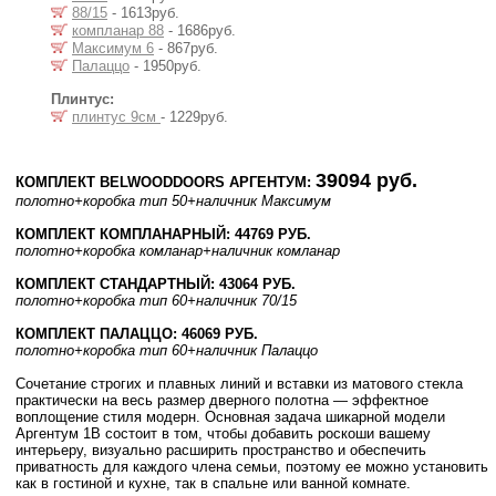
88/15
- 1613руб.
компланар 88
- 1686руб.
Максимум 6
- 867руб.
Палаццо
- 1950руб.
Плинтус:
плинтус 9см
- 1229руб.
39094 руб.
КОМПЛЕКТ BELWOODDOORS АРГЕНТУМ:
полотно
+коробка тип 50
+наличник Максимум
КОМПЛЕКТ КОМПЛАНАРНЫЙ: 44769 РУБ.
полотно
+коробка комланар
+наличник комланар
КОМПЛЕКТ СТАНДАРТНЫЙ: 43064 РУБ.
полотно
+коробка тип 60
+наличник 70/15
КОМПЛЕКТ ПАЛАЦЦО: 46069 РУБ.
полотно
+коробка тип 60
+наличник Палаццо
Сочетание строгих и плавных линий и вставки из матового стекла
практически на весь размер дверного полотна — эффектное
воплощение стиля модерн. Основная задача шикарной модели
Аргентум 1B состоит в том, чтобы добавить роскоши вашему
интерьеру, визуально расширить пространство и обеспечить
приватность для каждого члена семьи, поэтому ее можно установить
как в гостиной и кухне, так в спальне или ванной комнате.