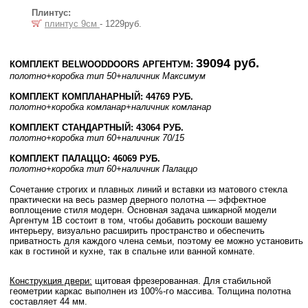
Плинтус:
плинтус 9см
- 1229руб.
39094 руб.
КОМПЛЕКТ BELWOODDOORS АРГЕНТУМ:
полотно
+коробка тип 50
+наличник Максимум
КОМПЛЕКТ КОМПЛАНАРНЫЙ: 44769 РУБ.
полотно
+коробка комланар
+наличник комланар
КОМПЛЕКТ СТАНДАРТНЫЙ: 43064 РУБ.
полотно
+коробка тип 60
+наличник 70/15
КОМПЛЕКТ ПАЛАЦЦО: 46069 РУБ.
полотно
+коробка тип 60
+наличник Палаццо
Сочетание строгих и плавных линий и вставки из матового стекла
практически на весь размер дверного полотна — эффектное
воплощение стиля модерн. Основная задача шикарной модели
Аргентум 1B состоит в том, чтобы добавить роскоши вашему
интерьеру, визуально расширить пространство и обеспечить
приватность для каждого члена семьи, поэтому ее можно установить
как в гостиной и кухне, так в спальне или ванной комнате.
Конструкция двери:
щитовая фрезерованная. Для стабильной
геометрии каркас выполнен из 100%-го массива. Толщина полотна
составляет 44 мм.