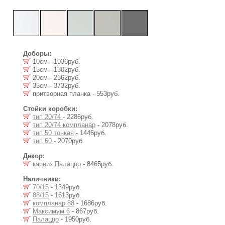
Доборы:
10см - 1036руб.
15см - 1302руб.
20см - 2362руб.
35см - 3732руб.
притворная планка - 553руб.
Стойки коробки:
тип 20/74
- 2286руб.
тип 20/74 компланар
- 2078руб.
тип 50 тонкая
- 1446руб.
тип 60
- 2070руб.
Декор:
карниз Палаццо
- 8465руб.
Наличники:
70/15
- 1349руб.
88/15
- 1613руб.
компланар 88
- 1686руб.
Максимум 6
- 867руб.
Палаццо
- 1950руб.