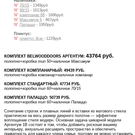
Наличники:
70/15
- 1349руб.
88/15
- 1613руб.
компланар 88
- 1686руб.
Максимум 6
- 867руб.
Палаццо
- 1950руб.
Плинтус:
плинтус 9см
- 1229руб.
43764 руб.
КОМПЛЕКТ BELWOODDOORS АРГЕНТУМ:
полотно
+коробка тип 50
+наличник Максимум
КОМПЛЕКТ КОМПЛАНАРНЫЙ: 49439 РУБ.
полотно
+коробка комланар
+наличник комланар
КОМПЛЕКТ СТАНДАРТНЫЙ: 47734 РУБ.
полотно
+коробка тип 60
+наличник 70/15
КОМПЛЕКТ ПАЛАЦЦО: 50739 РУБ.
полотно
+коробка тип 60
+наличник Палаццо
Сочетание строгих и плавных линий и вставки из матового стекла
практически на весь размер дверного полотна — эффектное
воплощение стиля модерн. Основная задача шикарной модели
Аргентум 1B состоит в том, чтобы добавить роскоши вашему
интерьеру, визуально расширить пространство и обеспечить
приватность для каждого члена семьи, поэтому ее можно установить