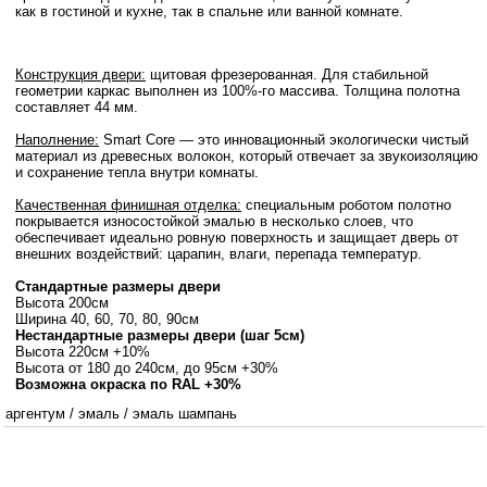
как в гостиной и кухне, так в спальне или ванной комнате.
Конструкция двери:
щитовая фрезерованная. Для стабильной
геометрии каркас выполнен из 100%-го массива. Толщина полотна
составляет 44 мм.
Наполнение:
Smart Core — это инновационный экологически чистый
материал из древесных волокон, который отвечает за звукоизоляцию
и сохранение тепла внутри комнаты.
Качественная финишная отделка:
специальным роботом полотно
покрывается износостойкой эмалью в несколько слоев, что
обеспечивает идеально ровную поверхность и защищает дверь от
внешних воздействий: царапин, влаги, перепада температур.
Стандартные размеры двери
Высота 200см
Ширина 40, 60, 70, 80, 90см
Нестандартные размеры двери (шаг 5см)
Высота 220см +10%
Высота от 180 до 240см, до 95см +30%
Возможна окраска по RAL +30%
аргентум
/
эмаль
/
эмаль шампань