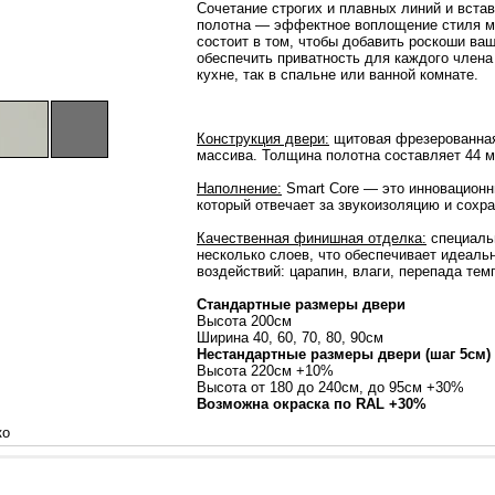
Сочетание строгих и плавных линий и встав
полотна — эффектное воплощение стиля м
состоит в том, чтобы добавить роскоши ва
обеспечить приватность для каждого члена 
кухне, так в спальне или ванной комнате.
Конструкция двери:
щитовая фрезерованная.
массива. Толщина полотна составляет 44 м
Наполнение:
Smart Core — это инновационн
который отвечает за звукоизоляцию и сохр
Качественная финишная отделка:
специаль
несколько слоев, что обеспечивает идеаль
воздействий: царапин, влаги, перепада тем
Стандартные размеры двери
Высота 200см
Ширина 40, 60, 70, 80, 90см
Нестандартные размеры двери (шаг 5см)
Высота 220см +10%
Высота от 180 до 240см, до 95см +30%
Возможна окраска по RAL +30%
ко