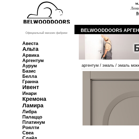
м
Лени
8
BELWOODDOORS АРГЕН
Официальный магазин фабрики
Авеста
Альта
Арвика
Аргентум
Аурум
аргентум
/
эмаль
/
эмаль мок
Базис
Белла
Гранна
Ивент
Инари
Кремона
Ламира
Либра
Палаццо
Платинум
Роялти
Свеа
Слайд