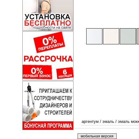
аргентум
/
эмаль
/
эмаль мок