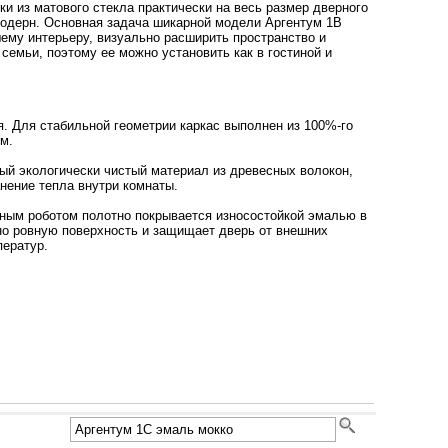
ки из матового стекла практически на весь размер дверного
одерн. Основная задача шикарной модели Аргентум 1B
шему интерьеру, визуально расширить пространство и
семьи, поэтому ее можно установить как в гостиной и
 Для стабильной геометрии каркас выполнен из 100%-го
м.
ый экологически чистый материал из древесных волокон,
анение тепла внутри комнаты.
ным роботом полотно покрывается износостойкой эмалью в
но ровную поверхность и защищает дверь от внешних
ператур.