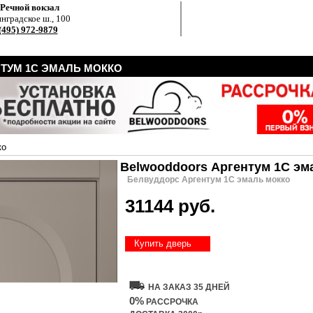
.Речной вокзал
нградское ш., 100
(495) 972-9879
ТУМ 1С ЭМАЛЬ МОККО
ко
Belwooddoors Аргентум 1С эм
Белвуддорс Аргентум 1С эмаль мокко
31144 руб.
Купить дверь
НА ЗАКАЗ 35 ДНЕЙ
0%
РАССРОЧКА