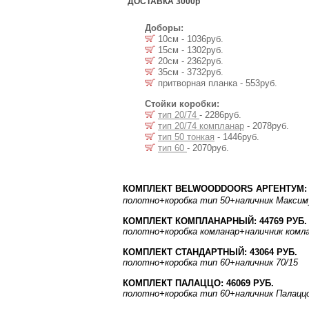
ДОСТАВКА 3000р
Доборы:
10см - 1036руб.
15см - 1302руб.
20см - 2362руб.
35см - 3732руб.
притворная планка - 553руб.
Стойки коробки:
тип 20/74
- 2286руб.
тип 20/74 компланар
- 2078руб.
тип 50 тонкая
- 1446руб.
тип 60
- 2070руб.
КОМПЛЕКТ BELWOODDOORS АРГЕНТУМ:
полотно
+коробка тип 50
+наличник Макси
КОМПЛЕКТ КОМПЛАНАРНЫЙ: 44769 РУБ.
полотно
+коробка комланар
+наличник комл
КОМПЛЕКТ СТАНДАРТНЫЙ: 43064 РУБ.
полотно
+коробка тип 60
+наличник 70/15
КОМПЛЕКТ ПАЛАЦЦО: 46069 РУБ.
полотно
+коробка тип 60
+наличник Палацц