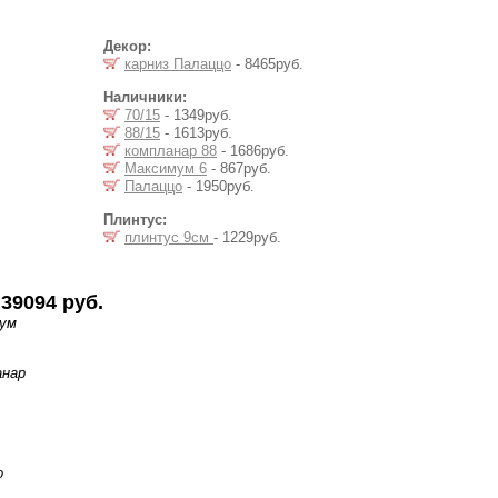
Декор:
карниз Палаццо
- 8465руб.
Наличники:
70/15
- 1349руб.
88/15
- 1613руб.
компланар 88
- 1686руб.
Максимум 6
- 867руб.
Палаццо
- 1950руб.
Плинтус:
плинтус 9см
- 1229руб.
39094 руб.
мум
анар
о