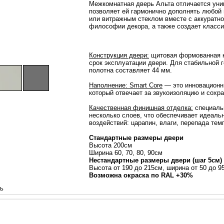
Межкомнатная дверь Альта отличается ун
позволяет ей гармонично дополнять любой
или витражным стеклом вместе с аккуратно
философии декора, а также создает класси
Конструкция двери:
щитовая формованная к
срок эксплуатации двери. Для стабильной 
полотна составляет 44 мм.
Наполнение: Smart Core
— это инновационны
который отвечает за звукоизоляцию и сохр
Качественная финишная отделка:
специаль
несколько слоев, что обеспечивает идеаль
воздействий: царапин, влаги, перепада тем
Стандартные размеры двери
Высота 200см
Ширина 60, 70, 80, 90см
Нестандартные размеры двери (шаг 5см)
Высота от 190 до 215см, ширина от 50 до 
Возможна окраска по RAL +30%
ь