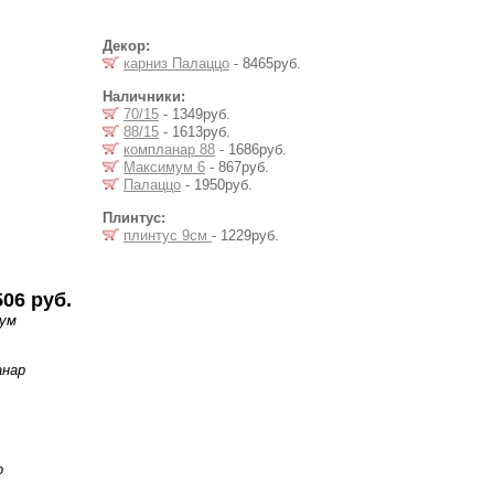
Декор:
карниз Палаццо
- 8465руб.
Наличники:
70/15
- 1349руб.
88/15
- 1613руб.
компланар 88
- 1686руб.
Максимум 6
- 867руб.
Палаццо
- 1950руб.
Плинтус:
плинтус 9см
- 1229руб.
506 руб.
мум
анар
о