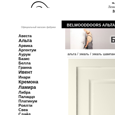
м
Лени
8
BELWOODDOORS АЛЬТ
Официальный магазин фабрики
Авеста
Альта
Арвика
Аргентум
Аурум
альта
/
эмаль
/
эмаль шампан
Базис
Белла
Гранна
Ивент
Инари
Кремона
Ламира
Либра
Палаццо
Платинум
Роялти
Свеа
Слайд