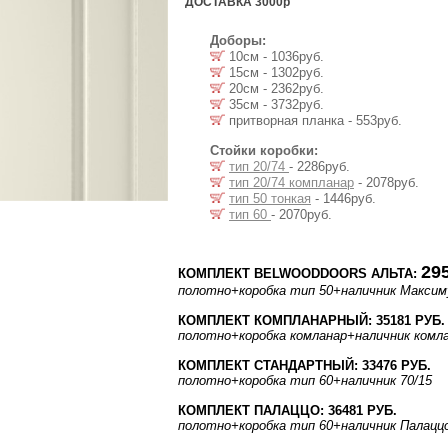
ДОСТАВКА 3000р
Доборы:
10см - 1036руб.
15см - 1302руб.
20см - 2362руб.
35см - 3732руб.
притворная планка - 553руб.
Стойки коробки:
тип 20/74
- 2286руб.
тип 20/74 компланар
- 2078руб.
тип 50 тонкая
- 1446руб.
тип 60
- 2070руб.
29
КОМПЛЕКТ BELWOODDOORS АЛЬТА:
полотно
+коробка тип 50
+наличник Макси
КОМПЛЕКТ КОМПЛАНАРНЫЙ: 35181 РУБ.
полотно
+коробка комланар
+наличник комл
КОМПЛЕКТ СТАНДАРТНЫЙ: 33476 РУБ.
полотно
+коробка тип 60
+наличник 70/15
КОМПЛЕКТ ПАЛАЦЦО: 36481 РУБ.
полотно
+коробка тип 60
+наличник Палацц