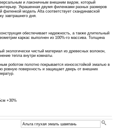
иверсальным и лаконичным внешним видом, который
 интерьер. Украшенная двумя филенками разных размеров
й филенкой модель Alta соответствует скандинавской
ку завтрашнего дня.
онструкция обеспечивает надежность, а также длительный
геометрии каркас выполнен из 100%-го массива. Толщина
й экологически чистый материал из древесных волокон,
анение тепла внутри комнаты.
ным роботом полотно покрывается износостойкой эмалью в
но ровную поверхность и защищает дверь от внешних
ператур.
95см +30%