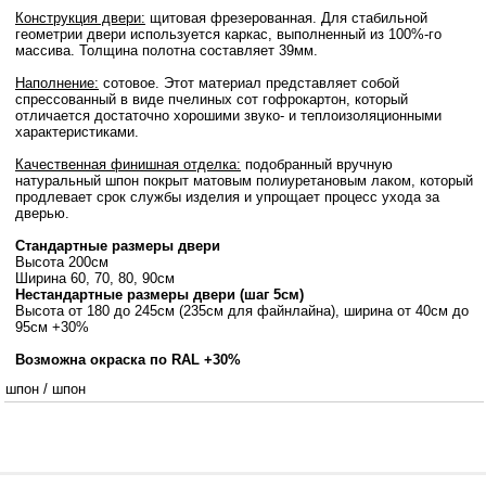
Конструкция двери:
щитовая фрезерованная. Для стабильной
геометрии двери используется каркас, выполненный из 100%-го
массива. Толщина полотна составляет 39мм.
Наполнение:
сотовое. Этот материал представляет собой
спрессованный в виде пчелиных сот гофрокартон, который
отличается достаточно хорошими звуко- и теплоизоляционными
характеристиками.
Качественная финишная отделка:
подобранный вручную
натуральный шпон покрыт матовым полиуретановым лаком, который
продлевает срок службы изделия и упрощает процесс ухода за
дверью.
Стандартные размеры двери
Высота 200см
Ширина 60, 70, 80, 90см
Нестандартные размеры двери (шаг 5см)
Высота от 180 до 245см (235см для файнлайна), ширина от 40см до
95см +30%
Возможна окраска по RAL +30%
шпон
/
шпон