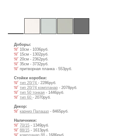
Доборы:
10см - 1036руб.
15см - 1302руб.
20см - 2362руб.
35см - 3732руб.
притворная планка - 553руб.
Стойки коробки:
тип 20/74
- 2286руб.
тип 20/74 компланар
- 2078руб.
тип 50 тонкая
- 1446руб.
тип 60
- 2070руб.
Декор:
карниз Палаццо
- 8465руб.
Наличники:
70/15
- 1349руб.
88/15
- 1613руб.
компланар 88
- 1686руб.