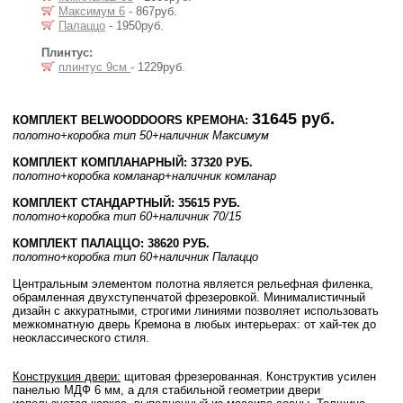
Максимум 6
- 867руб.
Палаццо
- 1950руб.
Плинтус:
плинтус 9см
- 1229руб.
31645 руб.
КОМПЛЕКТ BELWOODDOORS КРЕМОНА:
полотно
+коробка тип 50
+наличник Максимум
КОМПЛЕКТ КОМПЛАНАРНЫЙ: 37320 РУБ.
полотно
+коробка комланар
+наличник комланар
КОМПЛЕКТ СТАНДАРТНЫЙ: 35615 РУБ.
полотно
+коробка тип 60
+наличник 70/15
КОМПЛЕКТ ПАЛАЦЦО: 38620 РУБ.
полотно
+коробка тип 60
+наличник Палаццо
Центральным элементом полотна является рельефная филенка,
обрамленная двухступенчатой фрезеровкой. Минималистичный
дизайн с аккуратными, строгими линиями позволяет использовать
межкомнатную дверь Кремона в любых интерьерах: от хай-тек до
неоклассического стиля.
Конструкция двери:
щитовая фрезерованная. Конструктив усилен
панелью МДФ 6 мм, а для стабильной геометрии двери