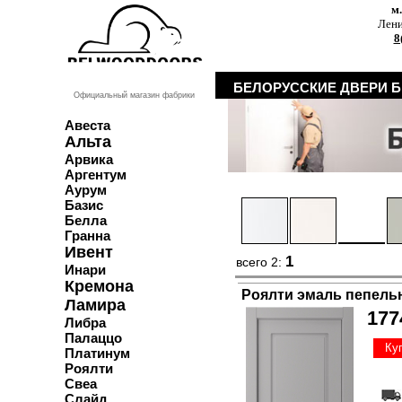
м
Лени
8
БЕЛОРУССКИЕ ДВЕРИ 
Официальный магазин фабрики
Авеста
Альта
Арвика
Аргентум
Аурум
Базис
Белла
Гранна
Ивент
1
всего 2:
Инари
Кремона
Роялти эмаль пепель
Ламира
177
Либра
Палаццо
Ку
Платинум
Роялти
Свеа
Слайд