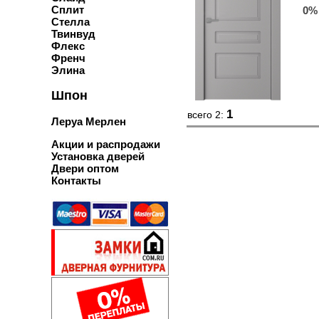
Сплит
0%
Стелла
Твинвуд
Флекс
Френч
Элина
Шпон
1
всего 2:
Леруа Мерлен
Акции и распродажи
Установка дверей
Двери оптом
Контакты