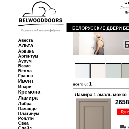
м.
Ленин
8(
БЕЛОРУССКИЕ ДВЕРИ Б
Официальный магазин фабрики
Авеста
Альта
Арвика
Аргентум
Аурум
Базис
Белла
Гранна
Ивент
1
всего 8:
Инари
Кремона
Ламира 1 эмаль мокко
Ламира
2658
Либра
Палаццо
Купи
Платинум
Роялти
Свеа
Слайд