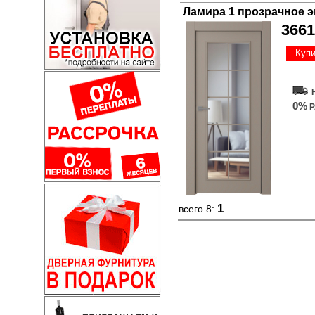
Ламира 1 прозрачное 
3661
Купи
0%
Р
1
всего 8: