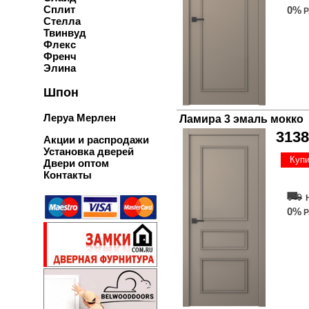
Сплит
0%
Р
Стелла
Твинвуд
Флекс
Френч
Элина
Шпон
Леруа Мерлен
Ламира 3 эмаль мокко
3138
Акции и распродажи
Установка дверей
Купи
Двери оптом
Контакты
0%
Р