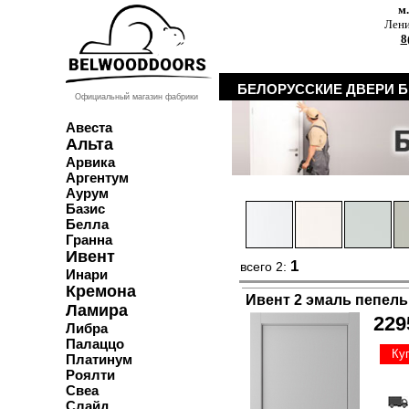
м
Лени
8
БЕЛОРУССКИЕ ДВЕРИ 
Официальный магазин фабрики
Авеста
Альта
Арвика
Аргентум
Аурум
Базис
Белла
Гранна
Ивент
1
всего 2:
Инари
Кремона
Ивент 2 эмаль пепел
Ламира
229
Либра
Палаццо
Ку
Платинум
Роялти
Свеа
Слайд