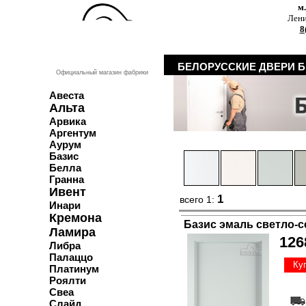
м
Лени
8
БЕЛОРУССКИЕ ДВЕРИ 
Официальный магазин фабрики
Авеста
Альта
Арвика
Аргентум
Аурум
Базис
Белла
Гранна
Ивент
1
всего 1:
Инари
Кремона
Базис эмаль светло-с
Ламира
126
Либра
Палаццо
Ку
Платинум
Роялти
Свеа
Слайд